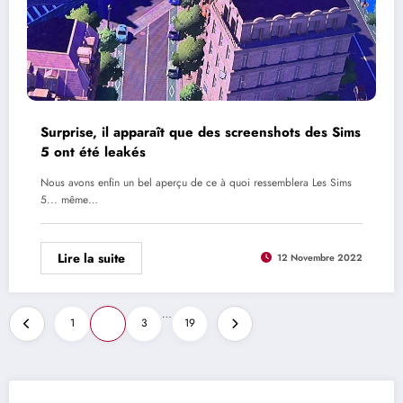
Surprise, il apparaît que des screenshots des Sims
5 ont été leakés
Nous avons enfin un bel aperçu de ce à quoi ressemblera Les Sims
5... même…
Lire la suite
12 Novembre 2022
Pagination
…
1
2
3
19
des
publications