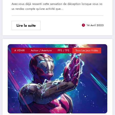
exotiquement intéressant
Avez-vous déjà ressenti cette sensation de déception lorsque vous vo
us rendez compte qu'une activité que…
Lire la suite
14 Avril 2023
A VENIR
Action / Aventure
FPS / TPS
Tous Les Jeux Vidéo