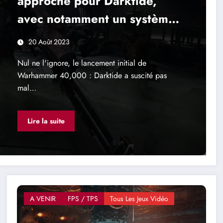
approche pour Darktide,
avec notamment un système
de talents
20 Août 2023
Nul ne l'ignore, le lancement initial de
Warhammer 40,000 : Darktide a suscité pas
mal…
Lire la suite
A VENIR
FPS / TPS
Tous Les Jeux Vidéo