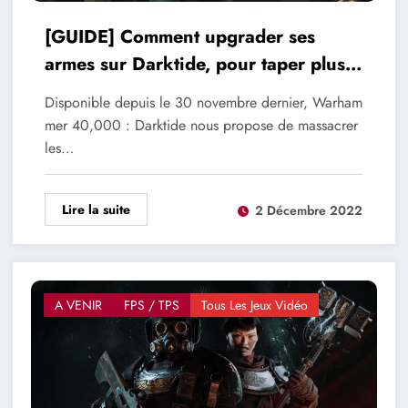
[GUIDE] Comment upgrader ses
armes sur Darktide, pour taper plus
fort au nom de l’Empereur
Disponible depuis le 30 novembre dernier, Warham
mer 40,000 : Darktide nous propose de massacrer
les…
Lire la suite
2 Décembre 2022
A VENIR
FPS / TPS
Tous Les Jeux Vidéo