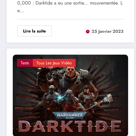
prochains mois
0,000 : Darktide a eu une sortie... mouvementée. L
e…
Lire la suite
25 Janvier 2023
Tests
Tous Les Jeux Vidéo