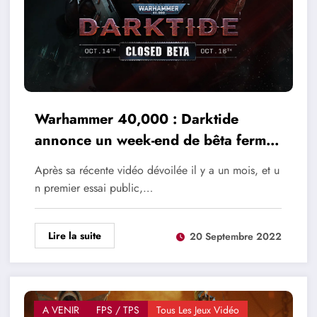
Warhammer 40,000 : Darktide
annonce un week-end de bêta fermée
en octobre
Après sa récente vidéo dévoilée il y a un mois, et u
n premier essai public,…
Lire la suite
20 Septembre 2022
A VENIR
FPS / TPS
Tous Les Jeux Vidéo