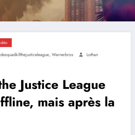
Vidéo
,
idesquadkillthejusticeleague
Warnerbros
Lothan
 the Justice League
fline, mais après la