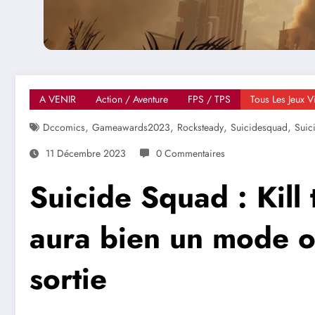
A VENIR
Action / Aventure
FPS / TPS
Tous Les Jeux 
,
,
,
,
Dccomics
Gameawards2023
Rocksteady
Suicidesquad
Suic
11 Décembre 2023
0 Commentaires
Suicide Squad : Kill
aura bien un mode of
sortie