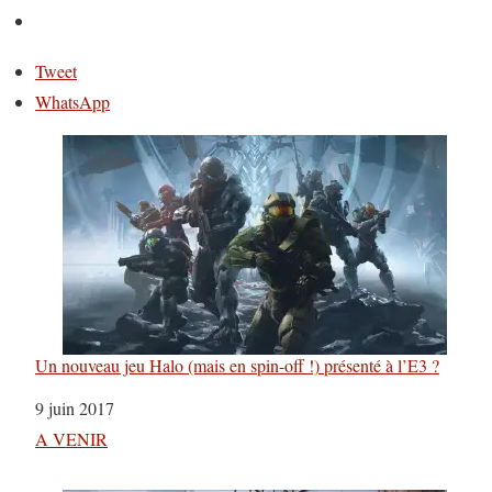
Tweet
WhatsApp
Un nouveau jeu Halo (mais en spin-off !) présenté à l’E3 ?
Date
9 juin 2017
Par rapport à
A VENIR