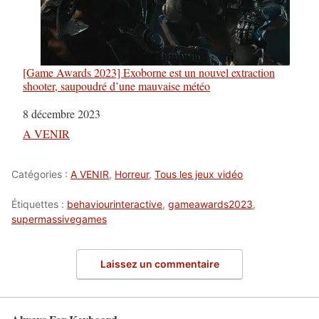
[Game Awards 2023] Exoborne est un nouvel extraction
shooter, saupoudré d’une mauvaise météo
Date
8 décembre 2023
Par rapport à
A VENIR
Catégories :
A VENIR
,
Horreur
,
Tous les jeux vidéo
Étiquettes :
behaviourinteractive
,
gameawards2023
,
supermassivegames
Laissez un commentaire