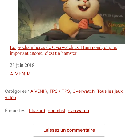
Le prochain héros de Overwatch est Hammond, et plus
important encore, c’est un hamster
Date
28 juin 2018
Par rapport à
A VENIR
Catégories :
A VENIR
,
FPS / TPS
,
Overwatch
,
Tous les jeux
vidéo
Étiquettes :
blizzard
,
doomfist
,
overwatch
Laissez un commentaire