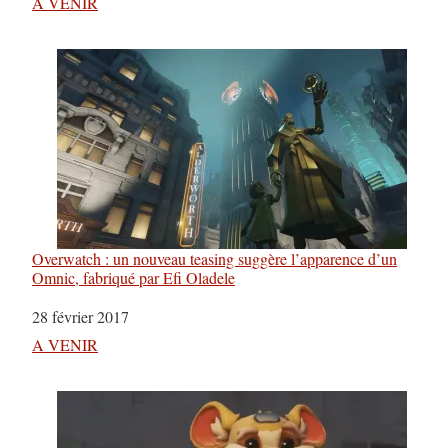
Par rapport à
A VENIR
Overwatch : un nouveau teasing suggère l’apparence d’un
Omnic, fabriqué par Efi Oladele
Date
28 février 2017
Par rapport à
A VENIR