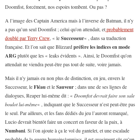
Doomfist, forcément, nos espoirs tombent. Ou pas ?
A l’image des Captain America mais à l’inverse de Batman, il n’y
a pas qu’un seul Doomfist ; celui qu’on attendait, et
probablement
Successeur
doublé par Terry Crew
, « le
« , dans sa traduction
préfère les indices en mode
française. Et l’on sait que Blizzard
ARG
plutôt que les « leaks évidents ». Ainsi, le Doomfist qu’on
attendait ne viendra peut-être pas tout de suite, voire jamais.
Mais il n’y jamais eu non plus de distinction, en jeu, envers le
Fléau
Sauveur
Successeur, le
et le
; dans une de ses lignes de
dialogues, Reaper lui-même dit : «
Doomfist devrait faire son sale
boulot lui-même
« , indiquant que le Successeur n’est peut-être pas
le seul. Par ailleurs, et les fans dédiés du jeu l’auront remarqué,
Lucio devrait bientôt faire un concert en faveur de la paix, à
Numbani
. Si l’on ajoute à ça le vol du gantelet, et une escalade
probable de la guerre humains/omniacs, il est quasiment sûr qu’un