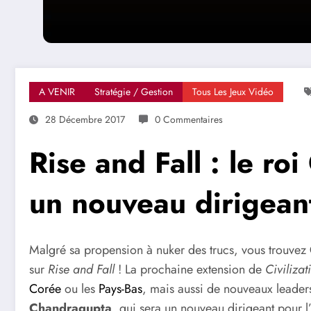
A VENIR
Stratégie / Gestion
Tous Les Jeux Vidéo
28 Décembre 2017
0 Commentaires
Rise and Fall : le r
un nouveau dirigeant
Malgré sa propension à nuker des trucs, vous trouvez
sur
Rise and Fall
! La prochaine extension de
Civilizat
Corée
ou les
Pays-Bas
, mais aussi de nouveaux leader
Chandragupta
, qui sera un nouveau dirigeant pour l