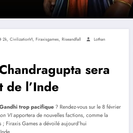
,
,
,
2k
CivilizationVI
Firaxisgames
Riseandfall
Lothan
oi Chandragupta sera
 de l’Inde
Gandhi trop pacifique
? Rendez-vous sur le 8 février
ion VI
apportera de nouvelles factions, comme la
s ; Firaxis Games a dévoilé aujourd’hui
’Inde.