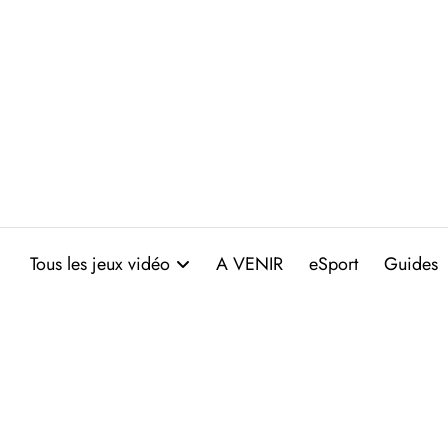
Aller
au
contenu
Tous les jeux vidéo
A VENIR
eSport
Guides