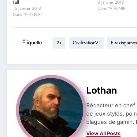
Fall
9 janvier 2019
16 janvier 2018
Dans "A VENIR"
Dans "A VENIR"
Étiquette
2k
CivilizationVI
Firaxisgames
Lothan
Rédacteur en chef 
de jeux stylés, poin
blagues de gamin. 
View All Posts