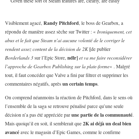
Given these sort of Steam features are, clearly, are easily
abused.
pic.twitter.com/TOG4tsRH9f
— Force (@ForceStrategy)
3 avril 2019
Randy Pitchford
Visiblement agacé,
, le boss de Gearbox, a
répondu de manière assez sèche sur Twitter : «
Ironiquement, cet
abus et le fait que Steam n’ai aucune volonté de le corriger le
[
rendent assez content de la décision de 2K
de publier
ndlr]
Borderlands 3
sur l’Epic Store,
et va me faire reconsidérer
l’approche de Gearbox Publishing sur la plate-forme
« . Malgré
tout, il faut concéder que Valve a fini par filtrer et supprimer les
un certain temps
commentaires négatifs, après
.
On comprend néanmoins la réaction de Pitchford, dans le sens où
l’ensemble de la saga se retrouve pénalisé parce qu’une seule
une partie de la communauté
décision n’a pas été appréciée par
.
2K ai déjà un deal bien
Mais quoiqu’il en soit, il semblerait que
avancé
avec le magasin d’Epic Games, comme le confirme