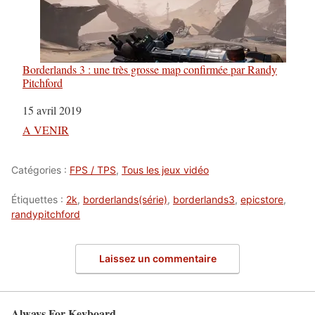
Borderlands 3 : une très grosse map confirmée par Randy
Pitchford
Date
15 avril 2019
Par rapport à
A VENIR
Catégories :
FPS / TPS
,
Tous les jeux vidéo
Étiquettes :
2k
,
borderlands(série)
,
borderlands3
,
epicstore
,
randypitchford
Laissez un commentaire
Always For Keyboard