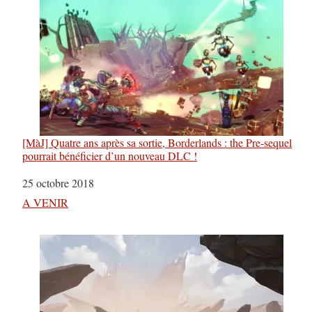
[MàJ] Quatre ans après sa sortie, Borderlands : the Pre-sequel
pourrait bénéficier d’un nouveau DLC !
Date
25 octobre 2018
Par rapport à
A VENIR