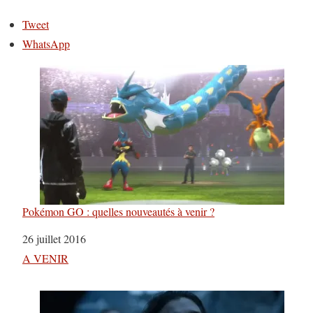
Tweet
WhatsApp
Pokémon GO : quelles nouveautés à venir ?
Date
26 juillet 2016
Par rapport à
A VENIR