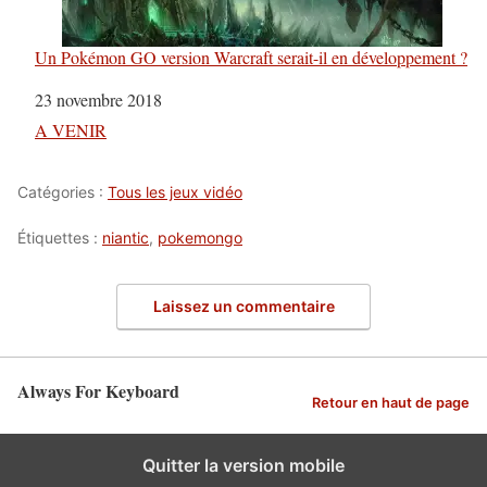
Un Pokémon GO version Warcraft serait-il en développement ?
Date
23 novembre 2018
Par rapport à
A VENIR
Catégories :
Tous les jeux vidéo
Étiquettes :
niantic
,
pokemongo
Laissez un commentaire
Always For Keyboard
Retour en haut de page
Quitter la version mobile