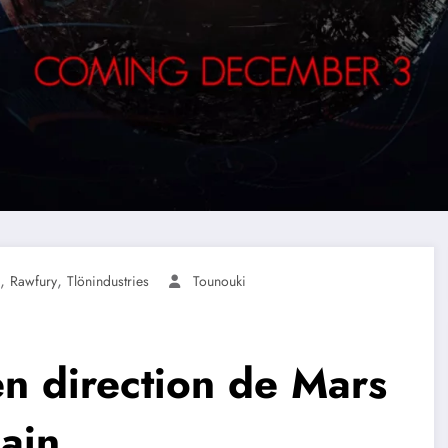
,
,
Rawfury
Tlönindustries
Tounouki
en direction de Mars
ain