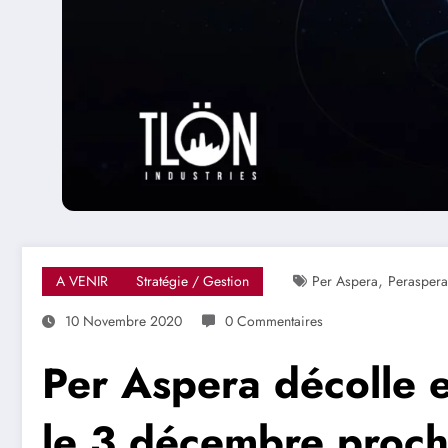
,
A VENIR
Stratégie / Gestion
Per Aspera
Peraspera
10 Novembre 2020
0 Commentaires
Per Aspera décolle 
le 3 décembre proch