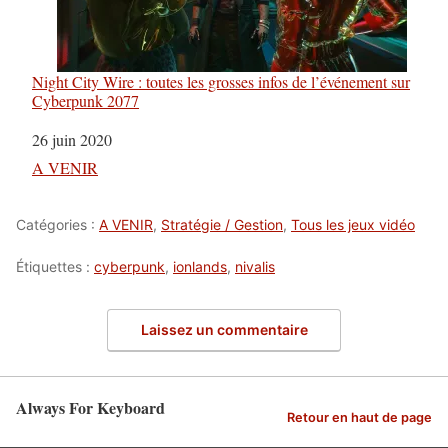
Night City Wire : toutes les grosses infos de l’événement sur
Cyberpunk 2077
Date
26 juin 2020
Par rapport à
A VENIR
Catégories :
A VENIR
,
Stratégie / Gestion
,
Tous les jeux vidéo
Étiquettes :
cyberpunk
,
ionlands
,
nivalis
Laissez un commentaire
Always For Keyboard
Retour en haut de page