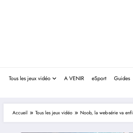
Aller
au
contenu
Tous les jeux vidéo
A VENIR
eSport
Guides
Accueil
Tous les jeux vidéo
Noob, la web-série va enf