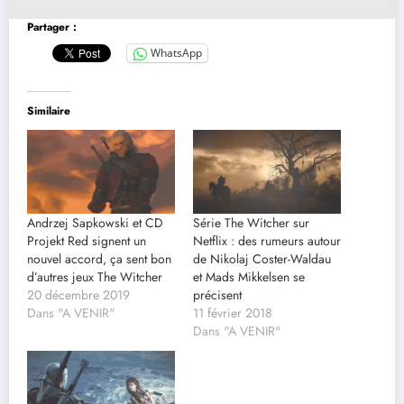
Partager :
WhatsApp
Similaire
Andrzej Sapkowski et CD
Série The Witcher sur
Projekt Red signent un
Netflix : des rumeurs autour
nouvel accord, ça sent bon
de Nikolaj Coster-Waldau
d’autres jeux The Witcher
et Mads Mikkelsen se
20 décembre 2019
précisent
Dans "A VENIR"
11 février 2018
Dans "A VENIR"