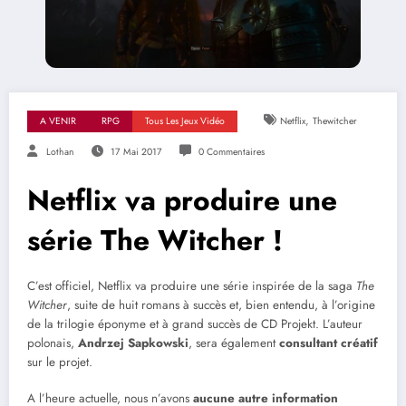
,
A VENIR
RPG
Tous Les Jeux Vidéo
Netflix
Thewitcher
Lothan
17 Mai 2017
0 Commentaires
Netflix va produire une
série The Witcher !
C’est officiel, Netflix va produire une série inspirée de la saga
The
Witcher
, suite de huit romans à succès et, bien entendu, à l’origine
de la trilogie éponyme et à grand succès de CD Projekt. L’auteur
polonais,
Andrzej Sapkowski
, sera également
consultant créatif
sur le projet.
A l’heure actuelle, nous n’avons
aucune autre information