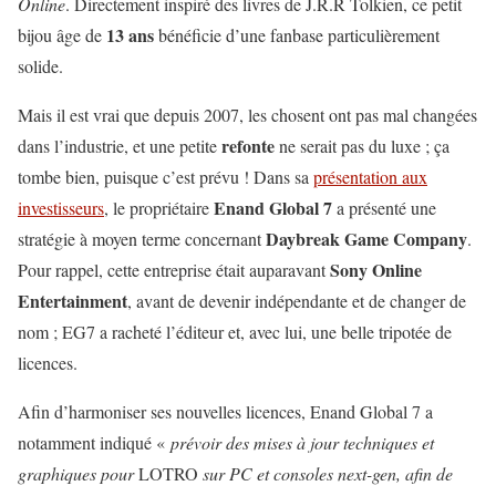
Online
. Directement inspiré des livres de J.R.R Tolkien, ce petit
13 ans
bijou âge de
bénéficie d’une fanbase particulièrement
solide.
Mais il est vrai que depuis 2007, les chosent ont pas mal changées
refonte
dans l’industrie, et une petite
ne serait pas du luxe ; ça
tombe bien, puisque c’est prévu ! Dans sa
présentation aux
Enand Global 7
investisseurs
, le propriétaire
a présenté une
Daybreak Game Company
stratégie à moyen terme concernant
.
Sony Online
Pour rappel, cette entreprise était auparavant
Entertainment
, avant de devenir indépendante et de changer de
nom ; EG7 a racheté l’éditeur et, avec lui, une belle tripotée de
licences.
Afin d’harmoniser ses nouvelles licences, Enand Global 7 a
notamment indiqué «
prévoir des mises à jour techniques et
graphiques pour
LOTRO
sur PC et consoles next-gen, afin de