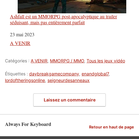
Ashfall est un MMORPG post-apocalyptique au trailer
séduisant, mais pas entièrement parfait
Date
23 mai 2023
Par rapport à
A VENIR
Catégories :
A VENIR
,
MMORPG / MMO
,
Tous les jeux vidéo
Étiquettes :
daybreakgamecompany
,
enandglobal7
,
lordoftheringsonline
,
seigneurdesanneaux
Laissez un commentaire
Always For Keyboard
Retour en haut de page