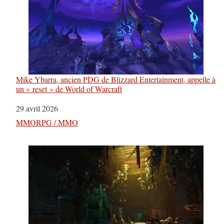
Mike Ybarra, ancien PDG de Blizzard Entertainment, appelle à
un « reset » de World of Warcraft
Date
29 avril 2026
Par rapport à
MMORPG / MMO