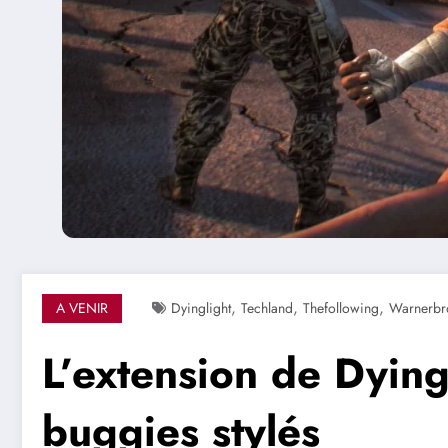
,
,
,
A VENIR
Dyinglight
Techland
Thefollowing
Warnerbr
L’extension de Dying
buggies stylés