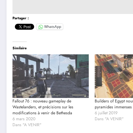
Partager :
WhatsApp
Similaire
Fallout 76 : nouveau gameplay de
Builders of Egypt nous
Wastelanders, et précisions sur les
pyramides immenses
modifications à venir de Bethesda
6 juillet 2019
6 mars 2020
Dans "A VENIR"
Dans "A VENIR"