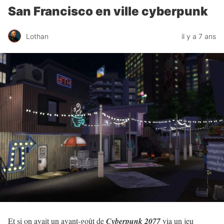
San Francisco en ville cyberpunk
Lothan
il y a 7 ans
Et si on avait un avant-goût de
Cyberpunk 2077
via un jeu