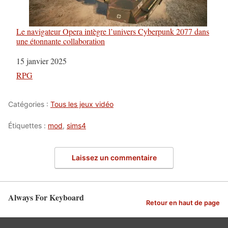
Le navigateur Opera intègre l’univers Cyberpunk 2077 dans
une étonnante collaboration
Date
15 janvier 2025
Par rapport à
RPG
Catégories :
Tous les jeux vidéo
Étiquettes :
mod
,
sims4
Laissez un commentaire
Always For Keyboard
Retour en haut de page