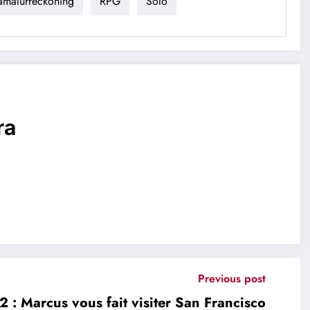
malurreckoning
RPG
Solo
ra
Previous post
 : Marcus vous fait visiter San Francisco