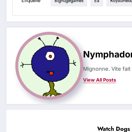
Étiquette
Bighugegames
Ea
Royaumeda
Nymphado
Mignonne. Vite fait
View All Posts
Watch Dogs 2