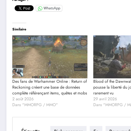
WhatsApp
Similaire
Des fans de Warhammer Online : Return of
Blood of the Dawnwal
Reckoning créent une base de données
pousse la liberté du 
complète référençant items, quêtes et mobs
rarement vu
2 août 2026
29 avril 2026
Dans "MMORPG / MMO"
Dans "MMORPG / 