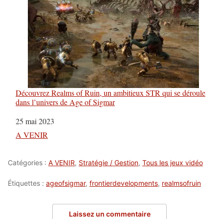
Découvrez Realms of Ruin, un ambitieux STR qui se déroule
dans l’univers de Age of Sigmar
Date
25 mai 2023
Par rapport à
A VENIR
Catégories :
A VENIR
,
Stratégie / Gestion
,
Tous les jeux vidéo
Étiquettes :
ageofsigmar
,
frontierdevelopments
,
realmsofruin
Laissez un commentaire