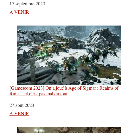
Date
17 septembre 2023
Par rapport à
A VENIR
[Gamescom 2023] On a joué à Age of Sigmar : Realms of
Ruin… et c’est pas mal du tout
Date
27 août 2023
Par rapport à
A VENIR