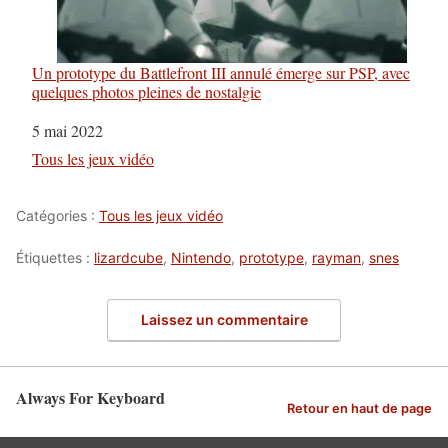
Un prototype du Battlefront III annulé émerge sur PSP, avec
quelques photos pleines de nostalgie
Date
5 mai 2022
Par rapport à
Tous les jeux vidéo
Catégories :
Tous les jeux vidéo
Étiquettes :
lizardcube
,
Nintendo
,
prototype
,
rayman
,
snes
Laissez un commentaire
Always For Keyboard
Retour en haut de page