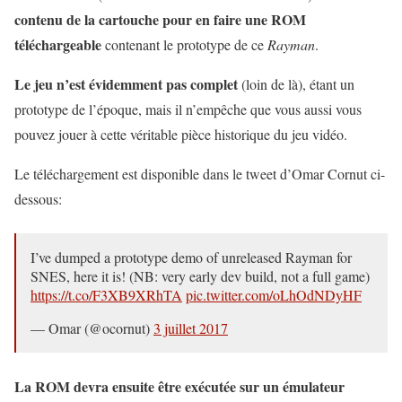
contenu de la cartouche pour en faire une ROM
téléchargeable
contenant le prototype de ce
Rayman
.
Le jeu n’est évidemment pas complet
(loin de là), étant un
prototype de l’époque, mais il n’empêche que vous aussi vous
pouvez jouer à cette véritable pièce historique du jeu vidéo.
Le téléchargement est disponible dans le tweet d’Omar Cornut ci-
dessous:
I’ve dumped a prototype demo of unreleased Rayman for
SNES, here it is! (NB: very early dev build, not a full game)
https://t.co/F3XB9XRhTA
pic.twitter.com/oLhOdNDyHF
— Omar (@ocornut)
3 juillet 2017
La ROM devra ensuite être exécutée sur un émulateur