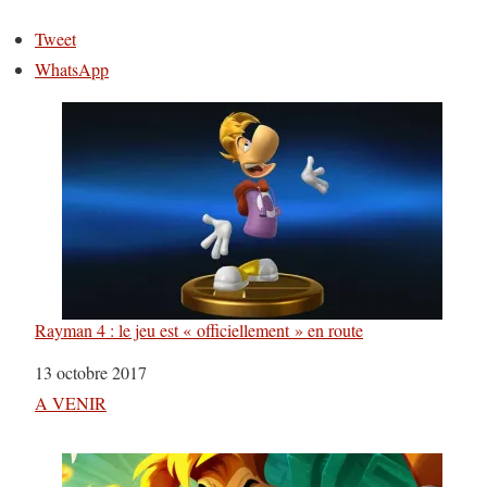
Tweet
WhatsApp
Rayman 4 : le jeu est « officiellement » en route
Date
13 octobre 2017
Par rapport à
A VENIR