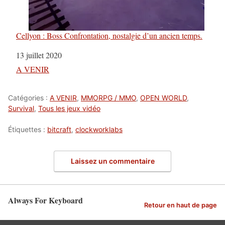
Cellyon : Boss Confrontation, nostalgie d’un ancien temps.
Date
13 juillet 2020
Par rapport à
A VENIR
Catégories :
A VENIR
,
MMORPG / MMO
,
OPEN WORLD
,
Survival
,
Tous les jeux vidéo
Étiquettes :
bitcraft
,
clockworklabs
Laissez un commentaire
Always For Keyboard
Retour en haut de page