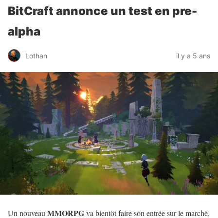
BitCraft annonce un test en pre-
alpha
Lothan
il y a 5 ans
MMORPG
Un nouveau
va bientôt faire son entrée sur le marché,