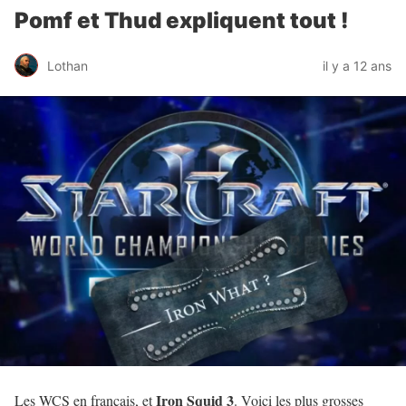
Pomf et Thud expliquent tout !
Lothan
il y a 12 ans
Iron Squid 3
Les WCS en français, et
. Voici les plus grosses