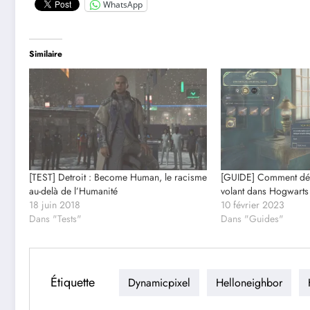
WhatsApp
Similaire
[TEST] Detroit : Become Human, le racisme
[GUIDE] Comment déb
au-delà de l’Humanité
volant dans Hogwarts
18 juin 2018
10 février 2023
Dans "Tests"
Dans "Guides"
Étiquette
Dynamicpixel
Helloneighbor