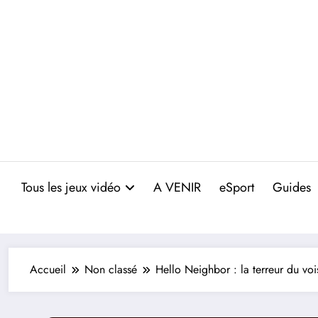
Aller
au
contenu
Tous les jeux vidéo
A VENIR
eSport
Guides
Accueil
Non classé
Hello Neighbor : la terreur du vo