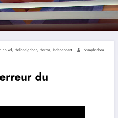
,
,
,
icpixel
Helloneighbor
Horror
Indépendant
Nymphadora
terreur du