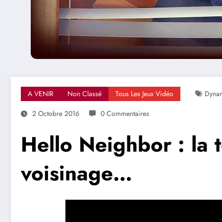
A VENIR
Non Classé
Tous Les Jeux Vidéo
Dynam
2 Octobre 2016
0 Commentaires
Hello Neighbor : la 
voisinage…