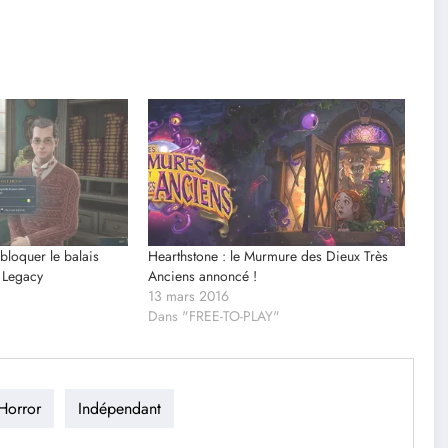
loquer le balais
Hearthstone : le Murmure des Dieux Très
 Legacy
Anciens annoncé !
13 mars 2016
Dans "FREE-TO-PLAY"
Horror
Indépendant