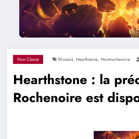
,
,
Non Classé
Blizzard
Hearthstone
Montrochenoire
Hearthstone : la p
Rochenoire est dispo