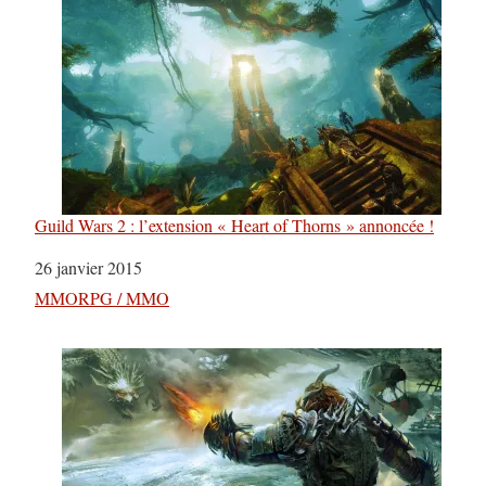
Guild Wars 2 : l’extension « Heart of Thorns » annoncée !
Date
26 janvier 2015
Par rapport à
MMORPG / MMO