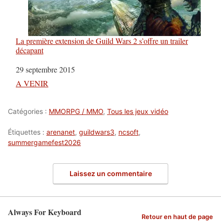
La première extension de Guild Wars 2 s’offre un trailer
décapant
Date
29 septembre 2015
Par rapport à
A VENIR
Catégories :
MMORPG / MMO
,
Tous les jeux vidéo
Étiquettes :
arenanet
,
guildwars3
,
ncsoft
,
summergamefest2026
Laissez un commentaire
Always For Keyboard
Retour en haut de page