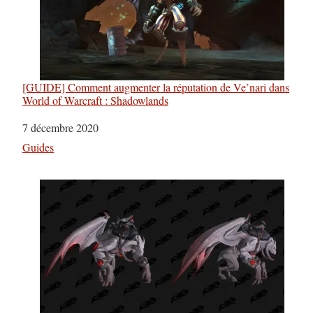
[GUIDE] Comment augmenter la réputation de Ve’nari dans
World of Warcraft : Shadowlands
Date
7 décembre 2020
Par rapport à
Guides