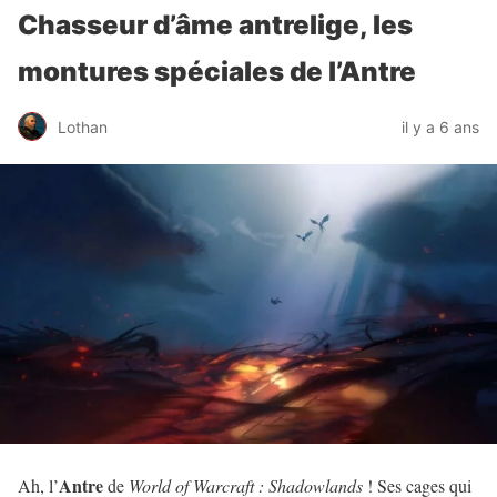
Chasseur d’âme antrelige, les
montures spéciales de l’Antre
Lothan
il y a 6 ans
Antre
Ah, l’
de
World of Warcraft : Shadowlands
! Ses cages qui