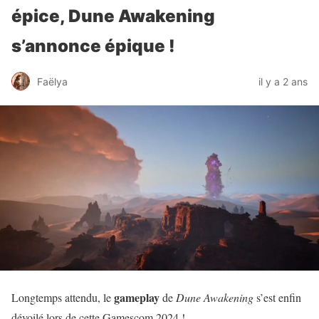
épice, Dune Awakening
s’annonce épique !
Faëlya
il y a 2 ans
gameplay
Longtemps attendu, le
de
Dune Awakening
s’est enfin
dévoilé lors de cette Gamescom 2024 !