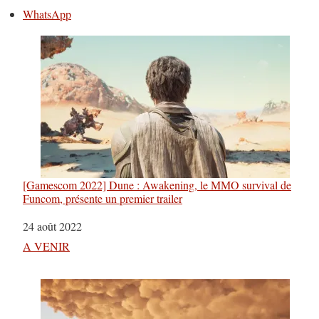
WhatsApp
[Gamescom 2022] Dune : Awakening, le MMO survival de
Funcom, présente un premier trailer
Date
24 août 2022
Par rapport à
A VENIR