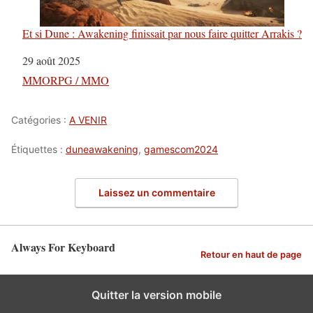
Et si Dune : Awakening finissait par nous faire quitter Arrakis ?
Date
29 août 2025
Par rapport à
MMORPG / MMO
Catégories :
A VENIR
Étiquettes :
duneawakening
,
gamescom2024
Laissez un commentaire
Always For Keyboard
Retour en haut de page
Quitter la version mobile