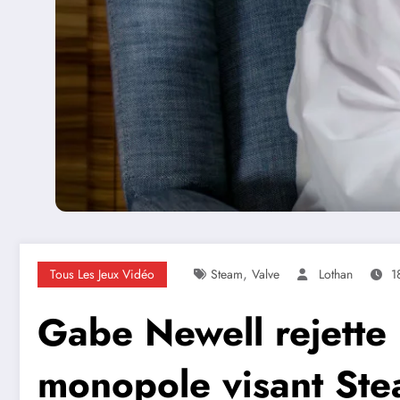
,
Tous Les Jeux Vidéo
Steam
Valve
Lothan
1
Gabe Newell rejette 
monopole visant Ste