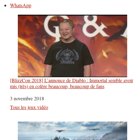
WhatsApp
[BlizzCon 2018] L’annonce de Diablo : Immortal semble avoir
mis (très) en colère beaucoup, beaucoup de fans
Date
3 novembre 2018
Par rapport à
Tous les jeux vidéo