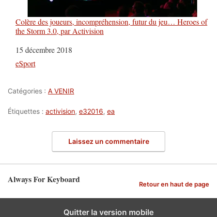
Colère des joueurs, incompréhension, futur du jeu… Heroes of
the Storm 3.0, par Activision
Date
15 décembre 2018
Par rapport à
eSport
Catégories :
A VENIR
Étiquettes :
activision
,
e32016
,
ea
Laissez un commentaire
Always For Keyboard
Retour en haut de page
Quitter la version mobile