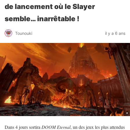
de lancement où le Slayer
semble… inarrêtable !
Tounouki
il y a 6 ans
Dans 4 jours sortira
DOOM Eternal
, un des jeux les plus attendus