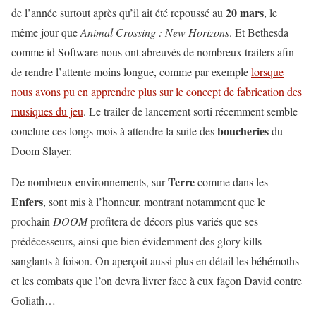
20 mars
de l’année surtout après qu’il ait été repoussé au
, le
même jour que
Animal Crossing : New Horizons
. Et Bethesda
comme id Software nous ont abreuvés de nombreux trailers afin
de rendre l’attente moins longue, comme par exemple
lorsque
nous avons pu en apprendre plus sur le concept de fabrication des
musiques du jeu
. Le trailer de lancement sorti récemment semble
boucheries
conclure ces longs mois à attendre la suite des
du
Doom Slayer.
Terre
De nombreux environnements, sur
comme dans les
Enfers
, sont mis à l’honneur, montrant notamment que le
prochain
DOOM
profitera de décors plus variés que ses
prédécesseurs, ainsi que bien évidemment des glory kills
sanglants à foison. On aperçoit aussi plus en détail les béhémoths
et les combats que l’on devra livrer face à eux façon David contre
Goliath…