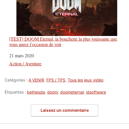
[TEST] DOOM Eternal, la boucherie la plus jouissante que
vous aurez l’occasion de voir
Date
21 mars 2020
Par rapport à
Action / Aventure
Catégories :
A VENIR
,
FPS / TPS
,
Tous les jeux vidéo
Étiquettes :
bethesda
,
doom
,
doometernal
,
idsoftware
Laissez un commentaire