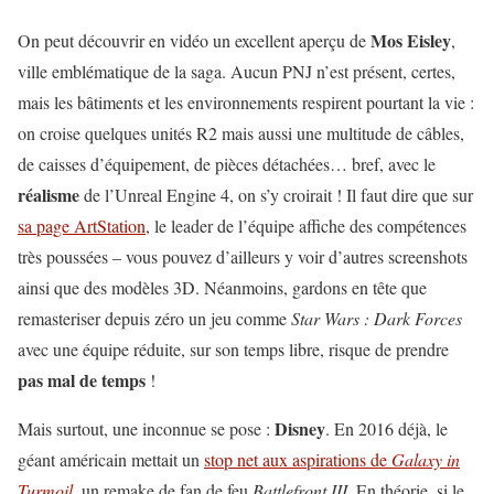
Mos Eisley
On peut découvrir en vidéo un excellent aperçu de
,
ville emblématique de la saga. Aucun PNJ n’est présent, certes,
mais les bâtiments et les environnements respirent pourtant la vie :
on croise quelques unités R2 mais aussi une multitude de câbles,
de caisses d’équipement, de pièces détachées… bref, avec le
réalisme
de l’Unreal Engine 4, on s’y croirait ! Il faut dire que sur
sa page ArtStation
, le leader de l’équipe affiche des compétences
très poussées – vous pouvez d’ailleurs y voir d’autres screenshots
ainsi que des modèles 3D. Néanmoins, gardons en tête que
remasteriser depuis zéro un jeu comme
Star Wars : Dark Forces
avec une équipe réduite, sur son temps libre, risque de prendre
pas mal de temps
!
Disney
Mais surtout, une inconnue se pose :
. En 2016 déjà, le
géant américain mettait un
stop net aux aspirations de
Galaxy in
Turmoil
, un remake de fan de feu
Battlefront III
. En théorie, si le