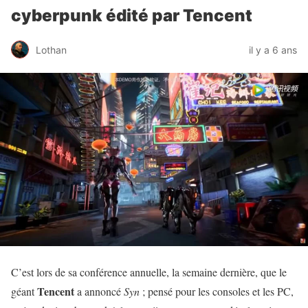
cyberpunk édité par Tencent
Lothan
il y a 6 ans
C’est lors de sa conférence annuelle, la semaine dernière, que le
Tencent
géant
a annoncé
Syn
; pensé pour les consoles et les PC,