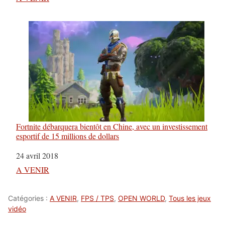
Fortnite débarquera bientôt en Chine, avec un investissement
esportif de 15 millions de dollars
Date
24 avril 2018
Par rapport à
A VENIR
Catégories :
A VENIR
,
FPS / TPS
,
OPEN WORLD
,
Tous les jeux
vidéo