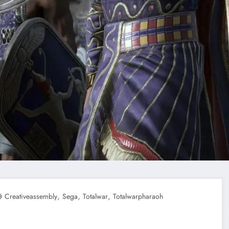
,
,
,
Creativeassembly
Sega
Totalwar
Totalwarpharaoh