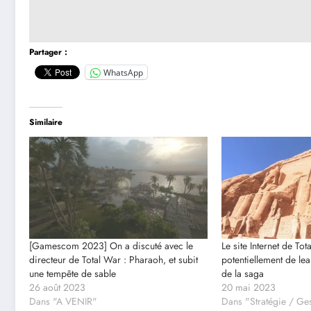
Partager :
WhatsApp
Similaire
[Gamescom 2023] On a discuté avec le
Le site Internet de Tot
directeur de Total War : Pharaoh, et subit
potentiellement de lea
une tempête de sable
de la saga
26 août 2023
20 mai 2023
Dans "A VENIR"
Dans "Stratégie / Ge