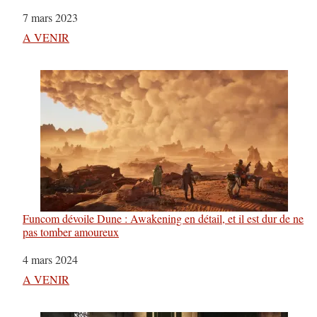
Date
7 mars 2023
Par rapport à
A VENIR
Funcom dévoile Dune : Awakening en détail, et il est dur de ne
pas tomber amoureux
Date
4 mars 2024
Par rapport à
A VENIR