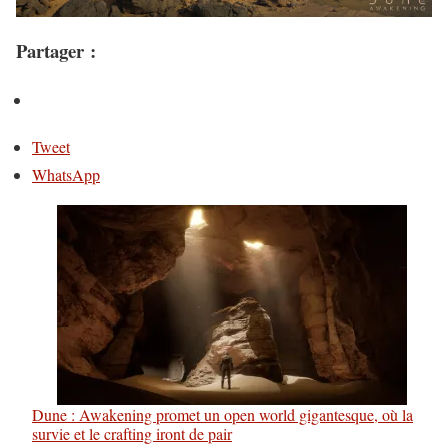
Partager :
Tweet
WhatsApp
Dune : Awakening promet un open world gigantesque, où la
survie et le crafting iront de pair