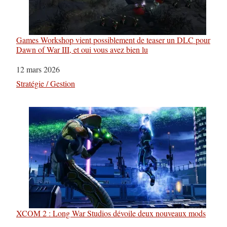
Games Workshop vient possiblement de teaser un DLC pour
Dawn of War III, et oui vous avez bien lu
Date
12 mars 2026
Par rapport à
Stratégie / Gestion
XCOM 2 : Long War Studios dévoile deux nouveaux mods