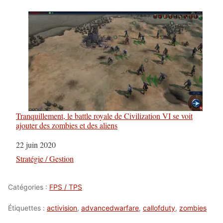
Tranquillement, le battle royale de Civilization VI se voit
ajouter des zombies et des aliens
Date
22 juin 2020
Par rapport à
Stratégie / Gestion
Catégories :
FPS / TPS
Étiquettes :
activision
,
advancedwarfare
,
callofduty
,
zombies