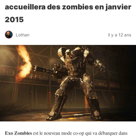
accueillera des zombies en janvier
2015
Lothan
il y a 12 ans
Exo Zombies
est le nouveau mode co-op qui va débarquer dans