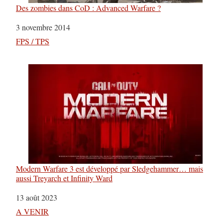
Des zombies dans CoD : Advanced Warfare ?
Date
3 novembre 2014
Par rapport à
FPS / TPS
Modern Warfare 3 est développé par Sledgehammer… mais
aussi Treyarch et Infinity Ward
Date
13 août 2023
Par rapport à
A VENIR