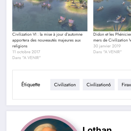
Civilization VI : la mise à jour d’automne
Didon et les Phénicie
apportera des nouveautés majeures aux
mers de Civilization 
religions
30 janvier 2019
11 octobre 2017
Dans "A VENIR"
Dans "A VENIR"
Étiquette
Civilization
Civilization6
Fira
Lothan