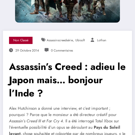
,
Non Classé
Assassinscreedsérie
Ubisoft
Lothan
29 Octobre 2014
0 Commentaires
Assassin’s Creed : adieu le
Japon mais… bonjour
l’Inde ?
Alex Hutchinson a donné une interview, et c’est important ;
pourquoi ? Parce que le monsieur a été directeur créatif pour
Assassin’s Creed III
et
Far Cry 4
. Il a été interrogé Total Xbox sur
l’éventuelle possibilité d’un opus se déroulant au
Pays du Soleil
levant,
chose souhaitée et colportée par de nombreux joueurs. « Je