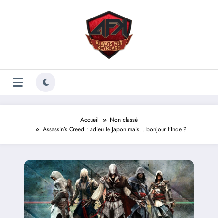
Aller
au
contenu
Accueil
Non classé
Assassin’s Creed : adieu le Japon mais… bonjour l’Inde ?