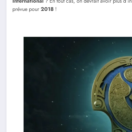
International
? En tout cas, on devrait avoir plus d’i
prévue pour
2018
!