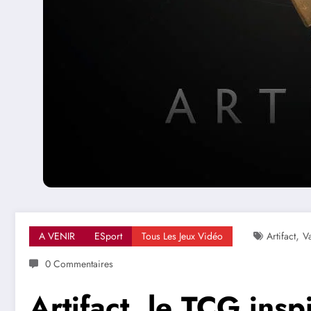
,
A VENIR
ESport
Tous Les Jeux Vidéo
Artifact
V
0 Commentaires
Artifact, le TCG ins