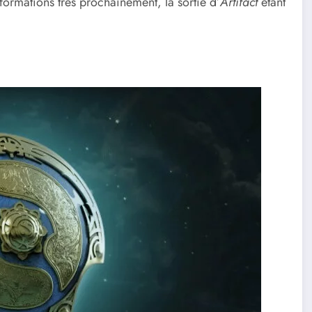
nformations très prochainement, la sortie d’
Artifact
étant