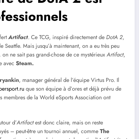
fessionnels
fert
Artifact
. Ce TCG, inspiré directement de
DotA 2
,
e Seattle. Mais jusqu’à maintenant, on a eu très peu
go, on ne sait pas grand-chose de ce mystérieux
Artifact
,
ie avec
Steam.
ryankin
, manager général de l’équipe Virtus Pro. Il
bersport.ru
que son équipe à d’ores et déjà prévu de
tres membres de la World eSports Association ont
utour d’
Artifact
est donc claire, mais on reste
loyés – peut-être un tournoi annuel, comme
The