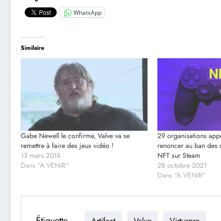
WhatsApp
Similaire
Gabe Newell le confirme, Valve va se
29 organisations appe
remettre à faire des jeux vidéo !
renoncer au ban des 
13 mars 2018
NFT sur Steam
Dans "A VENIR"
28 octobre 2021
Dans "A VENIR"
Étiquette
Artifact
Valve
Virtuspro