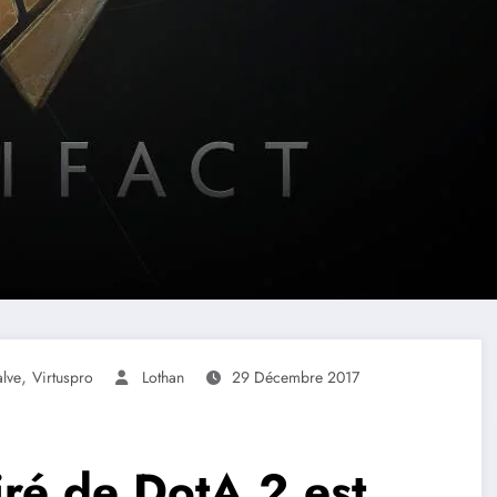
,
alve
Virtuspro
Lothan
29 Décembre 2017
piré de DotA 2 est