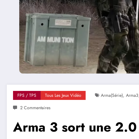
,
FPS / TPS
Tous Les Jeux Vidéo
Arma(série)
Arma3
2 Commentaires
Arma 3 sort une 2.0