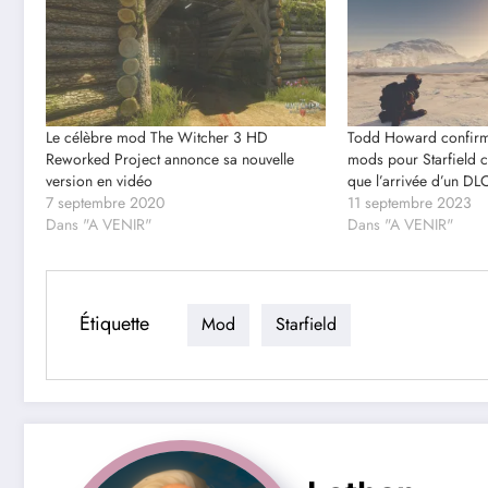
Le célèbre mod The Witcher 3 HD
Todd Howard confirm
Reworked Project annonce sa nouvelle
mods pour Starfield c
version en vidéo
que l’arrivée d’un DL
7 septembre 2020
11 septembre 2023
Dans "A VENIR"
Dans "A VENIR"
Étiquette
Mod
Starfield