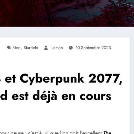
,
Mod
Starfield
Lothan
10 Septembre 2023
3 et Cyberpunk 2077,
 est déjà en cours
pour cause : c’est à lui que l’on doit l’excellent
The