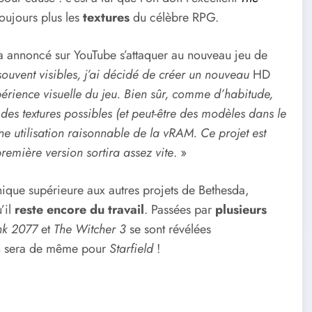
oujours plus les
textures
du célèbre RPG.
a annoncé sur YouTube s’attaquer au nouveau jeu de
souvent visibles, j’ai décidé de créer un nouveau
HD
xpérience visuelle du jeu. Bien sûr, comme d’habitude,
 des textures possibles (et peut-être des modèles dans le
e utilisation raisonnable de la vRAM. Ce projet est
emière version sortira assez vite
. »
hique supérieure aux autres projets de Bethesda,
’il
reste encore du travail
. Passées par
plusieurs
nk 2077
et
The Witcher 3
se sont révélées
 en sera de même pour
Starfield
!