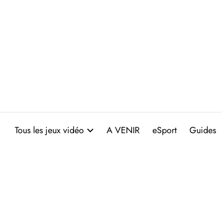
Aller
au
contenu
Tous les jeux vidéo
A VENIR
eSport
Guides