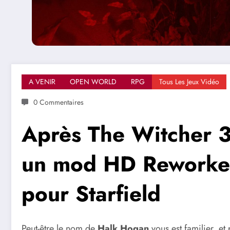
A VENIR
OPEN WORLD
RPG
Tous Les Jeux Vidéo
0 Commentaires
Après The Witcher 
un mod HD Reworked
pour Starfield
Peut-être le nom de
Halk Hogan
vous est familier, et 