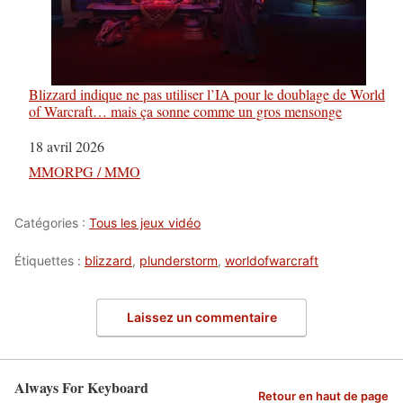
Blizzard indique ne pas utiliser l’IA pour le doublage de World
of Warcraft… mais ça sonne comme un gros mensonge
Date
18 avril 2026
Par rapport à
MMORPG / MMO
Catégories :
Tous les jeux vidéo
Étiquettes :
blizzard
,
plunderstorm
,
worldofwarcraft
Laissez un commentaire
Always For Keyboard
Retour en haut de page