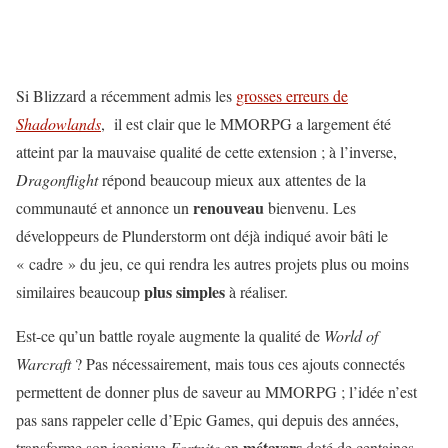
Si Blizzard a récemment admis les
grosses erreurs de
Shadowlands
, il est clair que le MMORPG a largement été
atteint par la mauvaise qualité de cette extension ; à l’inverse,
Dragonflight
répond beaucoup mieux aux attentes de la
renouveau
communauté et annonce un
bienvenu. Les
développeurs de Plunderstorm ont déjà indiqué avoir bâti le
« cadre » du jeu, ce qui rendra les autres projets plus ou moins
plus simples
similaires beaucoup
à réaliser.
Est-ce qu’un battle royale augmente la qualité de
World of
Warcraft
? Pas nécessairement, mais tous ces ajouts connectés
permettent de donner plus de saveur au MMORPG ; l’idée n’est
pas sans rappeler celle d’Epic Games, qui depuis des années,
métavers
transforme son iconique
Fortnite
en
doté de centaines