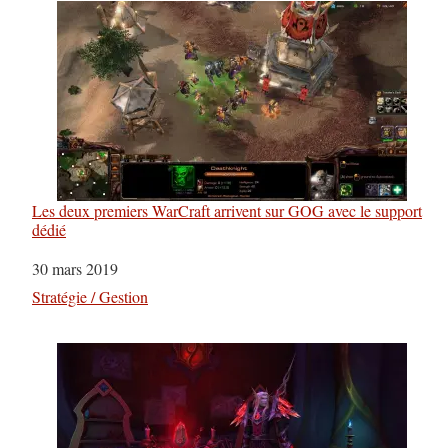
Les deux premiers WarCraft arrivent sur GOG avec le support
dédié
Date
30 mars 2019
Par rapport à
Stratégie / Gestion