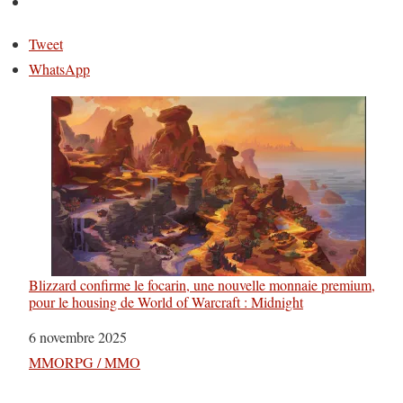
Tweet
WhatsApp
Blizzard confirme le focarin, une nouvelle monnaie premium,
pour le housing de World of Warcraft : Midnight
Date
6 novembre 2025
Par rapport à
MMORPG / MMO