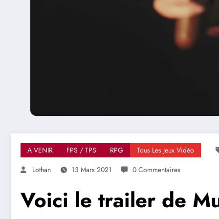
A VENIR
FPS / TPS
RPG
Tous Les Jeux Vidéo
Lothan
13 Mars 2021
0 Commentaires
Voici le trailer de M