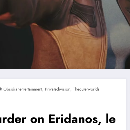
,
,
Obsidianentertainment
Privatedivision
Theouterworlds
urder on Eridanos, le