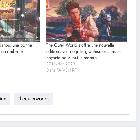
danos, une bonne
The Outer World s’offre une nouvelle
 peu nombreux
édition avec de jolis graphismes… mais
payante pour tout le monde
27 février 2023
Dans "A VENIR"
sion
Theouterworlds