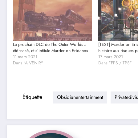
Le prochain DLC de The Outer Worlds a
[TEST] Murder on Eri
été teasé, et s’intitule Murder on Eridanos
histoire aux risques
11 mars 2021
17 mars 2021
Dans "A VENIR"
Dans "FPS / TPS"
Étiquette
Obsidianentertainment
Privatedivi