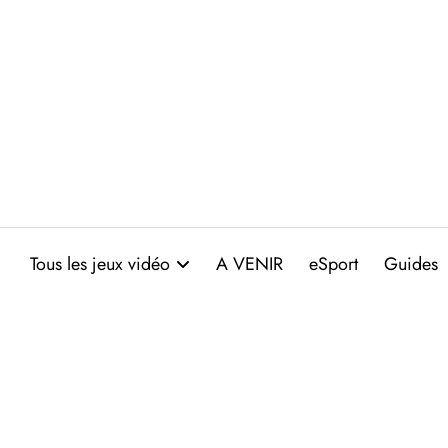
Aller
au
contenu
Tous les jeux vidéo
A VENIR
eSport
Guides