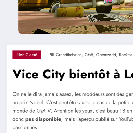
,
,
,
Non Classé
Grandtheftauto
Gta5
Openworld
Rocksta
Vice City bientôt à 
On ne le dira jamais assez, les moddeurs sont des gen
un prix Nobel. C’est peut-être aussi le cas de la petit
monde de
GTA V
. Attention les yeux, c’est beau ! B
donc
pas disponible
, mais l’aperçu publié sur YouTu
passionnés :