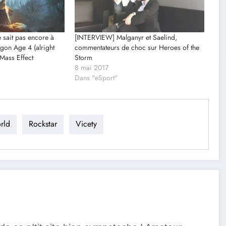
 sait pas encore à
[INTERVIEW] Malganyr et Saelind,
gon Age 4 (alright
commentateurs de choc sur Heroes of the
 Mass Effect
Storm
8 mai 2017
Dans "eSport"
rld
Rockstar
Vicety