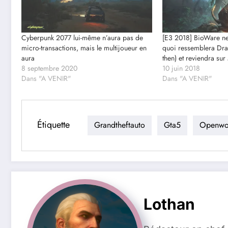
Cyberpunk 2077 lui-même n’aura pas de
[E3 2018] BioWare ne
micro-transactions, mais le multijoueur en
quoi ressemblera Dra
aura
then) et reviendra sur
8 septembre 2020
10 juin 2018
Dans "A VENIR"
Dans "A VENIR"
Étiquette
Grandtheftauto
Gta5
Openwo
Lothan