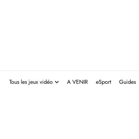
Aller
au
contenu
Tous les jeux vidéo
A VENIR
eSport
Guides