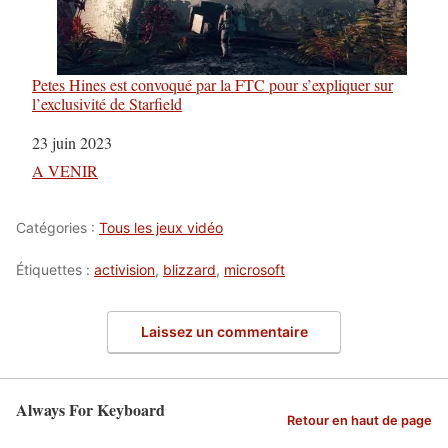
Petes Hines est convoqué par la FTC pour s’expliquer sur
l’exclusivité de Starfield
Date
23 juin 2023
Par rapport à
A VENIR
Catégories :
Tous les jeux vidéo
Étiquettes :
activision
,
blizzard
,
microsoft
Laissez un commentaire
Always For Keyboard
Retour en haut de page