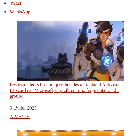
Tweet
WhatsApp
Les régulateurs britanniques hostiles au rachat d’Activision-
Blizzard par Microsoft, et préfèrent une fragmentation du
groupe
Date
9 février 2023
Par rapport à
A VENIR