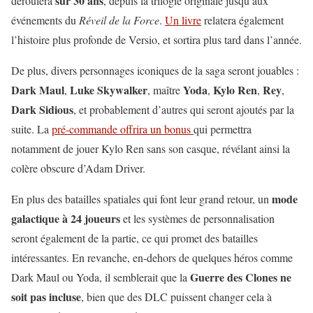
sur 30 ans
déroulera
, depuis la trilogie originale jusqu’aux
événements du
Réveil de la Force
.
Un livre
relatera également
l’histoire plus profonde de Versio, et sortira plus tard dans l’année.
De plus, divers personnages iconiques de la saga seront jouables :
Dark Maul
Luke Skywalker
Yoda
Kylo Ren
Rey
,
, maître
,
,
,
Dark Sidious
, et probablement d’autres qui seront ajoutés par la
suite. La
pré-commande offrira un bonus
qui permettra
notamment de jouer Kylo Ren sans son casque, révélant ainsi la
colère obscure d’Adam Driver.
mode
En plus des batailles spatiales qui font leur grand retour, un
galactique à 24 joueurs
et les systèmes de personnalisation
seront également de la partie, ce qui promet des batailles
intéressantes. En revanche, en-dehors de quelques héros comme
Guerre des Clones ne
Dark Maul ou Yoda, il semblerait que la
soit pas incluse
, bien que des DLC puissent changer cela à