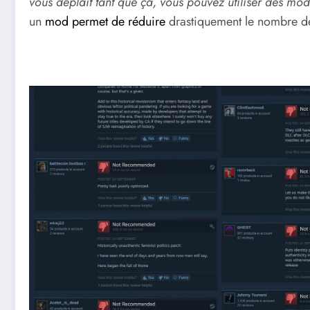
vous déplaît tant que ça, vous pouvez utiliser des mo
un
mod permet de réduire
drastiquement le nombre de