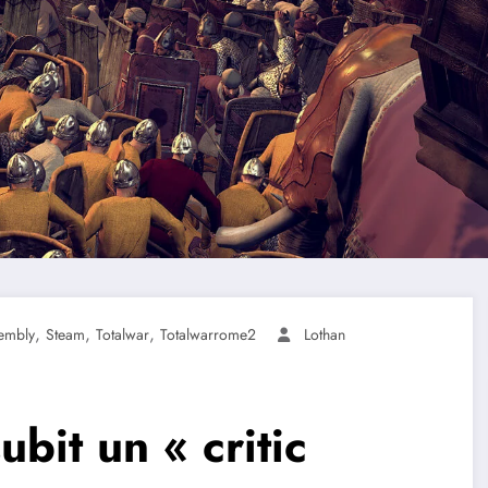
,
,
,
embly
Steam
Totalwar
Totalwarrome2
Lothan
ubit un « critic