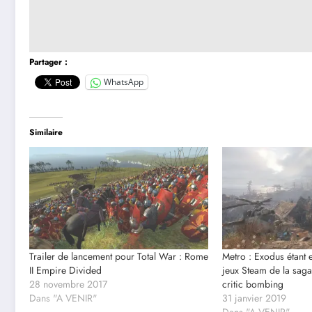
Partager :
WhatsApp
Similaire
Trailer de lancement pour Total War : Rome
Metro : Exodus étant e
II Empire Divided
jeux Steam de la saga
28 novembre 2017
critic bombing
Dans "A VENIR"
31 janvier 2019
Dans "A VENIR"