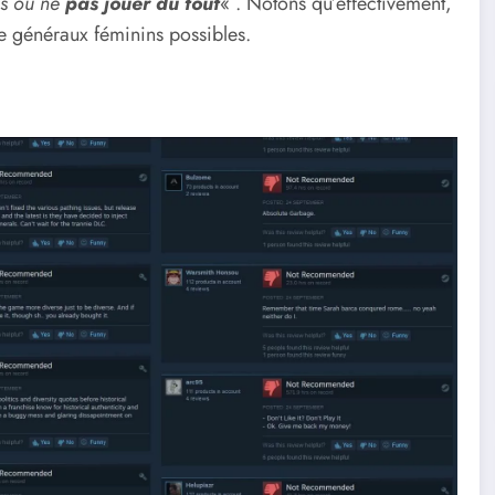
ds ou ne
pas jouer du tout
« . Notons qu’effectivement,
 généraux féminins possibles.