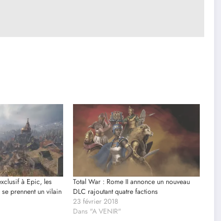
xclusif à Epic, les
Total War : Rome II annonce un nouveau
 se prennent un vilain
DLC rajoutant quatre factions
23 février 2018
Dans "A VENIR"