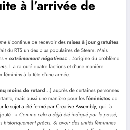
te à l’arrivée de
me II
continue de recevoir des
mises à jour gratuites
 fait du RTS un des plus populaires de Steam. Mais
ons «
extrêmement négatives
« . L’origine du problème
oms
. Il a rajouté quatre factions et d’une manière
x féminins à la tête d’une armée.
inq moins de retard
…) auprès de certaines personnes
rtante, mais aussi une manière pour les
féministes
de
ur le sujet a été fermé par Creative Assembly
, qui l’a
jouté : «
Comme cela a déjà été indiqué par le passé,
 historiquement précis. Si avoir des unités féminines