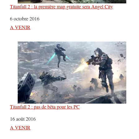
Titanfall 2 : la première map gratuite sera Angel City
Date
6 octobre 2016
Par rapport à
A VENIR
Titanfall 2 : pas de bêta pour les PC
Date
16 août 2016
Par rapport à
A VENIR