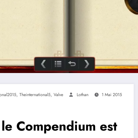
,
,
ional2015
Theinternational5
Valve
Lothan
1 Mai 2015
: le Compendium est