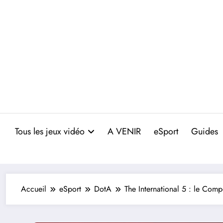
Aller
au
contenu
Tous les jeux vidéo
A VENIR
eSport
Guides
Accueil
eSport
DotA
The International 5 : le Com