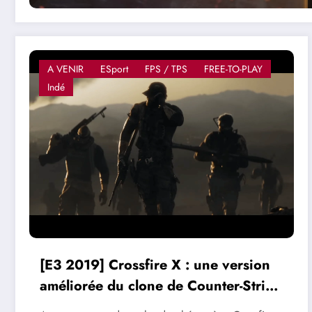
A VENIR
ESport
FPS / TPS
FREE-TO-PLAY
Indé
[E3 2019] Crossfire X : une version
améliorée du clone de Counter-Strike
prévue par Microsoft