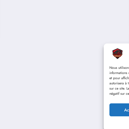
Nous utilison
informations 
et pour affic
autorisera à 
sur ce site. 
négatif sur ce
Ac