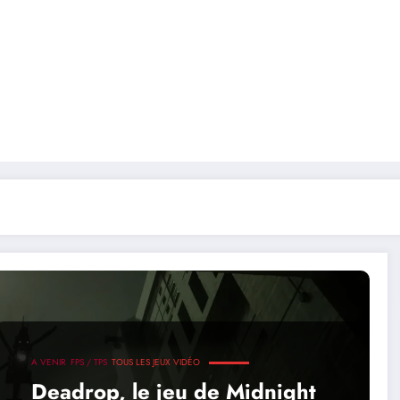
A VENIR
FPS / TPS
TOUS LES JEUX VIDÉO
Deadrop, le jeu de Midnight