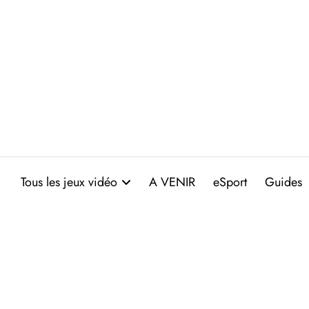
Aller
au
contenu
Tous les jeux vidéo
A VENIR
eSport
Guides